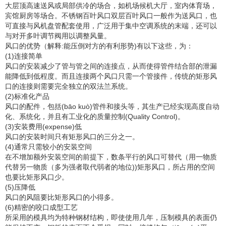
大层顶高速送风或局部供冷的场合，如机场候机大厅，室内体育场，
宾馆厨房等场合。不锈钢百叶风口双层百叶风口一般作为送风口，也
可直接与风机盘管配套使用，广泛用于集中空调系统的末端，还可以
与对开多叶调节阀用以调整风量。
风口的优势（解释:能压倒对方的有利形势)有以下这些，为：
(1)连接简单
风口的安装减少了管与管之间的连接点，从而使得管件结合部的泄漏
能降低到低程度。而且连接两个风口只需一个管接件，传统的矩形风
口的连接则需要完全独立的双法兰系统。
(2)标准化产品
风口的配件，包括(bāo kuò)管件和接头等，其生产已经实现高度自动
化、系统化，并且有工业化的质量控制(Quality Control)。
(3)安装费用(expense)低
风口的安装时间只有矩形风口的三分之一。
(4)通常只需较小的安装空间
在不增加额外安装空间的前提下，数条平行的风口可替代（用一物质
代替另一物质（多为强者取代弱者的地位))矩形风口，所占用的空间
也要比矩形风口少。
(5)压降低
风口的风阻要比矩形风口的小得多。
(6)精密的咬口成型工艺
所采用的模具均为特种钢材结构，即使使用几年，压制模具的表面仍