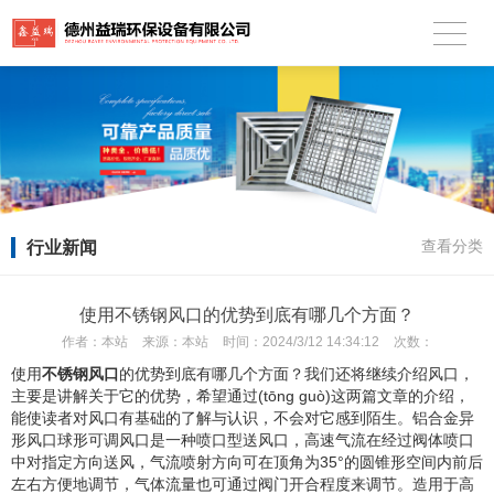
行业新闻
查看分类
使用不锈钢风口的优势到底有哪几个方面？
作者：
本站
来源：
本站
时间：
2024/3/12 14:34:12
次数：
使用
不锈钢风口
的优势到底有哪几个方面？我们还将继续介绍风口，
主要是讲解关于它的优势，希望通过(tōng guò)这两篇文章的介绍，
能使读者对风口有基础的了解与认识，不会对它感到陌生。铝合金异
形风口球形可调风口是一种喷口型送风口，高速气流在经过阀体喷口
中对指定方向送风，气流喷射方向可在顶角为35°的圆锥形空间内前后
左右方便地调节，气体流量也可通过阀门开合程度来调节。造用于高