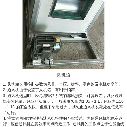
风机箱
1. 风机箱选用控制参数为风量、全压、效率、噪声以及电机功率等。
2. 通风机由于设置了风机箱，有利于消声。
3. 通风机选型时，应考虑管路系统的漏风损失、计算误差，以及通风
机实际风量、风压的负偏差，一般采用风量为1.05～1.1，风压为1.10
～1.15 的安全系数。但也不采用过大，以防止通风机长期处在低效率
区运行。
4. 注意管网阻力特性与通风机特性的匹配关系。为使通风机能稳定运
行，应使通风机在其效率高点附近工作, 通风机的工作点位于性能曲线